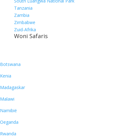
South Luangwa National Park
Tanzania
Zambia
Zimbabwe
Zuid-Afrika
Woni Safaris
Bestemmingen
Botswana
Kenia
Madagaskar
Malawi
Namibië
Oeganda
Rwanda