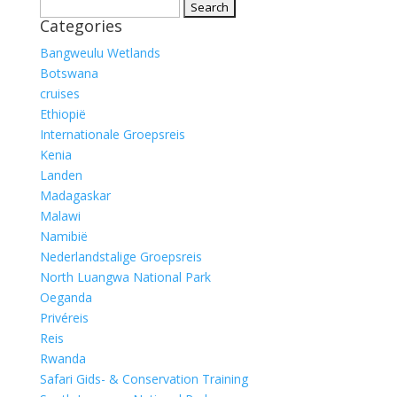
Search
Categories
for:
Bangweulu Wetlands
Botswana
cruises
Ethiopië
Internationale Groepsreis
Kenia
Landen
Madagaskar
Malawi
Namibië
Nederlandstalige Groepsreis
North Luangwa National Park
Oeganda
Privéreis
Reis
Rwanda
Safari Gids- & Conservation Training