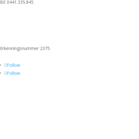
BE 0441.335.845
Erkenningsnummer 2375
Follow
Follow
Vergund reisbureau
Lid van Vereniging Vlaamse Reisbureaus
Verzekerd door Vlaamse Solidariteit Reisgelden – MS Amlin