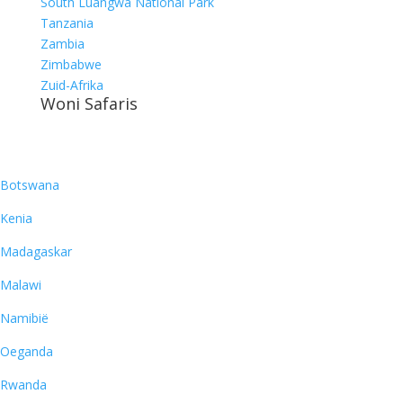
South Luangwa National Park
Tanzania
Zambia
Zimbabwe
Zuid-Afrika
Woni Safaris
Bestemmingen
Botswana
Kenia
Madagaskar
Malawi
Namibië
Oeganda
Rwanda