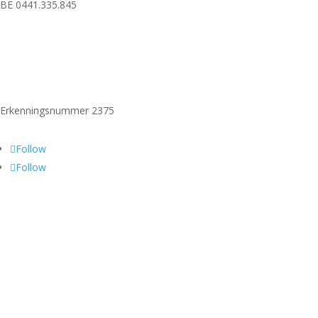
BE 0441.335.845
Erkenningsnummer 2375
Follow
Follow
Vergund reisbureau
Lid van Vereniging Vlaamse Reisbureaus
Verzekerd door Vlaamse Solidariteit Reisgelden – MS Amlin