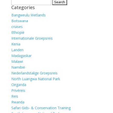
Search
Categories
for:
Bangweulu Wetlands
Botswana
cruises
Ethiopië
Internationale Groepsreis
Kenia
Landen
Madagaskar
Malawi
Namibië
Nederlandstalige Groepsreis
North Luangwa National Park
Oeganda
Privéreis
Reis
Rwanda
Safari Gids- & Conservation Training