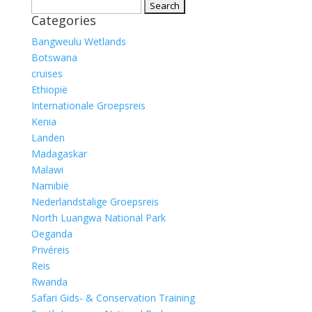
Search
Categories
for:
Bangweulu Wetlands
Botswana
cruises
Ethiopië
Internationale Groepsreis
Kenia
Landen
Madagaskar
Malawi
Namibië
Nederlandstalige Groepsreis
North Luangwa National Park
Oeganda
Privéreis
Reis
Rwanda
Safari Gids- & Conservation Training