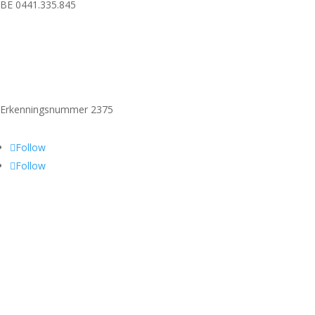
BE 0441.335.845
Erkenningsnummer 2375
Follow
Follow
Vergund reisbureau
Lid van Vereniging Vlaamse Reisbureaus
Verzekerd door Vlaamse Solidariteit Reisgelden – MS Amlin