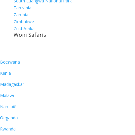
South Luangwa National Park
Tanzania
Zambia
Zimbabwe
Zuid-Afrika
Woni Safaris
Bestemmingen
Botswana
Kenia
Madagaskar
Malawi
Namibië
Oeganda
Rwanda