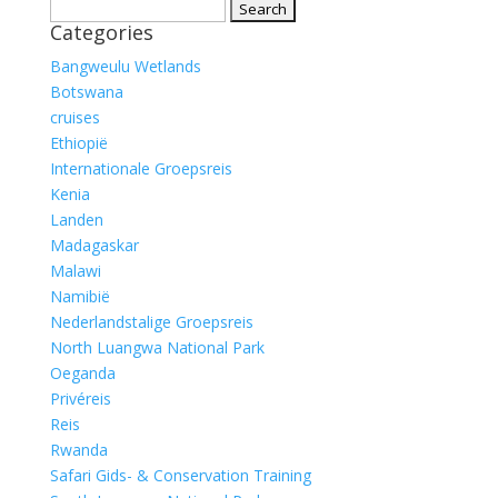
Search
Categories
for:
Bangweulu Wetlands
Botswana
cruises
Ethiopië
Internationale Groepsreis
Kenia
Landen
Madagaskar
Malawi
Namibië
Nederlandstalige Groepsreis
North Luangwa National Park
Oeganda
Privéreis
Reis
Rwanda
Safari Gids- & Conservation Training