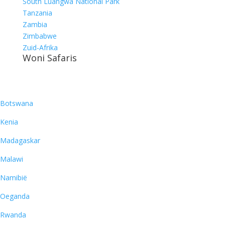
South Luangwa National Park
Tanzania
Zambia
Zimbabwe
Zuid-Afrika
Woni Safaris
Bestemmingen
Botswana
Kenia
Madagaskar
Malawi
Namibië
Oeganda
Rwanda