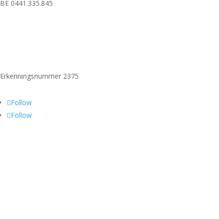
BE 0441.335.845
Erkenningsnummer 2375
Follow
Follow
Vergund reisbureau
Lid van Vereniging Vlaamse Reisbureaus
Verzekerd door Vlaamse Solidariteit Reisgelden – MS Amlin