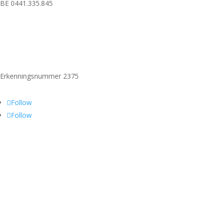
BE 0441.335.845
Erkenningsnummer 2375
Follow
Follow
Vergund reisbureau
Lid van Vereniging Vlaamse Reisbureaus
Verzekerd door Vlaamse Solidariteit Reisgelden – MS Amlin