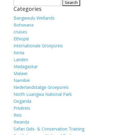
Search
Categories
for:
Bangweulu Wetlands
Botswana
cruises
Ethiopië
Internationale Groepsreis
Kenia
Landen
Madagaskar
Malawi
Namibië
Nederlandstalige Groepsreis
North Luangwa National Park
Oeganda
Privéreis
Reis
Rwanda
Safari Gids- & Conservation Training