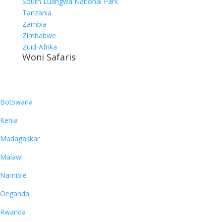
South Luangwa National Park
Tanzania
Zambia
Zimbabwe
Zuid-Afrika
Woni Safaris
Bestemmingen
Botswana
Kenia
Madagaskar
Malawi
Namibië
Oeganda
Rwanda