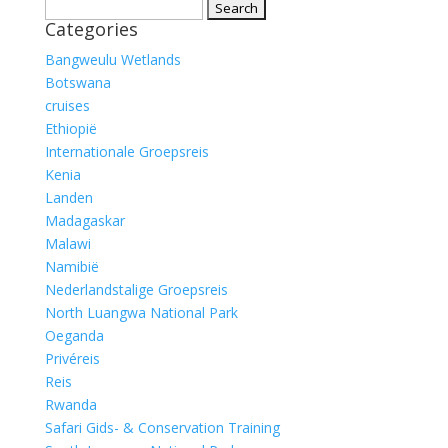
Search
Categories
for:
Bangweulu Wetlands
Botswana
cruises
Ethiopië
Internationale Groepsreis
Kenia
Landen
Madagaskar
Malawi
Namibië
Nederlandstalige Groepsreis
North Luangwa National Park
Oeganda
Privéreis
Reis
Rwanda
Safari Gids- & Conservation Training