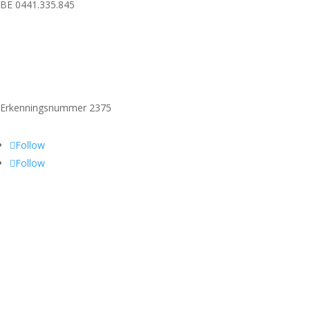
BE 0441.335.845
Erkenningsnummer 2375
Follow
Follow
Vergund reisbureau
Lid van Vereniging Vlaamse Reisbureaus
Verzekerd door Vlaamse Solidariteit Reisgelden – MS Amlin