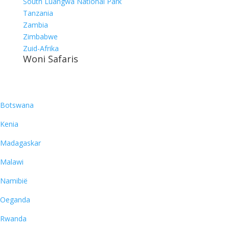
South Luangwa National Park
Tanzania
Zambia
Zimbabwe
Zuid-Afrika
Woni Safaris
Bestemmingen
Botswana
Kenia
Madagaskar
Malawi
Namibië
Oeganda
Rwanda